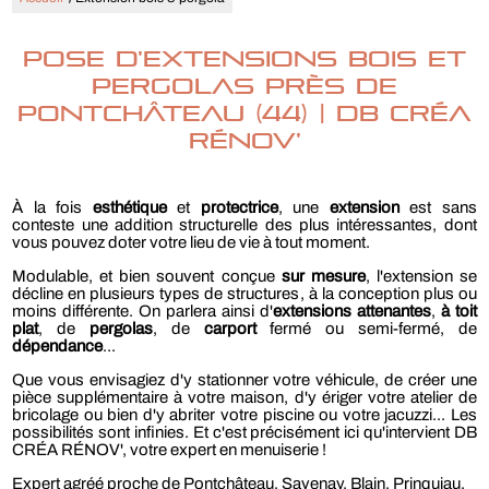
Pose d'extensions bois et
pergolas près de
Pontchâteau (44) | DB CRÉA
RÉNOV'
À la fois
esthétique
et
protectrice
, une
extension
est sans
conteste une addition structurelle des plus intéressantes, dont
vous pouvez doter votre lieu de vie à tout moment.
Modulable, et bien souvent conçue
sur mesure
, l'extension se
décline en plusieurs types de structures, à la conception plus ou
moins différente. On parlera ainsi d'
extensions attenantes
,
à toit
plat
, de
pergolas
, de
carport
fermé ou semi-fermé, de
dépendance
...
Que vous envisagiez d'y stationner votre véhicule, de créer une
pièce supplémentaire à votre maison, d'y ériger votre atelier de
bricolage ou bien d'y abriter votre piscine ou votre jacuzzi... Les
possibilités sont infinies. Et c'est précisément ici qu'intervient DB
CRÉA RÉNOV', votre expert en menuiserie !
Expert agréé proche de Pontchâteau, Savenay, Blain, Prinquiau,